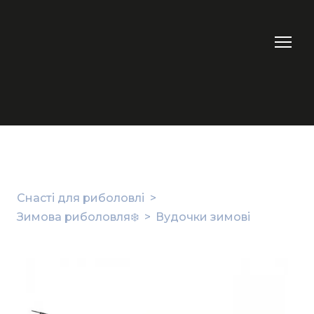
Снасті для риболовлі
Зимова риболовля❄️
Вудочки зимові