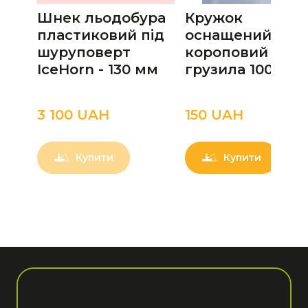
Шнек льодобура
Кружок
пластиковий під
оснащений
шуруповерт
короповий вага
IceHorn - 130 мм
грузила 100 г
3 100 UAН
150 UAН
Купити
Купити