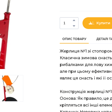
Купити
ОПИС ТОВАРУ
ДЕТАЛІ 
Жерлиця №1 зі стопором
Класична зимова снасть
рибалками для лову хижо
але при цьому ефективн
являє ця снасть і які її о
Конструкція жерлиці №1 
Основа: Як правило, це 
кріпляться всі інші елем
Котушка: Невелика котуш