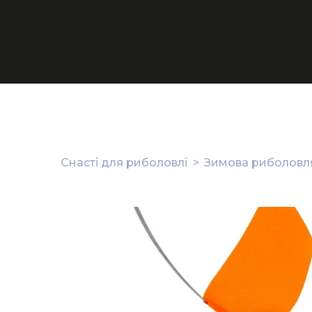
Снасті для риболовлі
Зимова риболовля