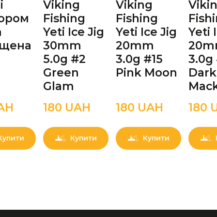
і
Viking
Viking
Viki
ором
Fishing
Fishing
Fish
а
Yeti Ice Jig
Yeti Ice Jig
Yeti 
ащена
30mm
20mm
20
5.0g #2
3.0g #15
3.0g
Green
Pink Moon
Dark
Glam
Mack
AН
180 UAН
180 UAН
180 
Купити
Купити
Купити