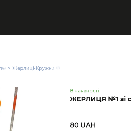
❄️
Жерлиці-Кружки ☃️
В наявності
ЖЕРЛИЦЯ №1 зі 
80 UAН