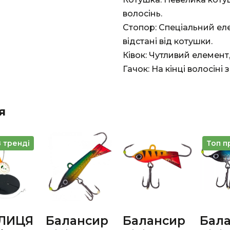
волосінь.
Стопор: Спеціальний еле
відстані від котушки.
Ківок: Чутливий елемент,
Гачок: На кінці волосіні
я
В тренді
Топ п
ЛИЦЯ
Балансир
Балансир
Бал