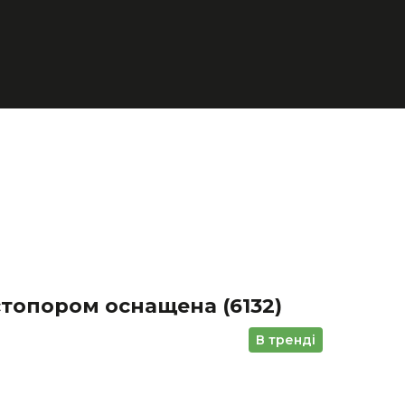
стопором оснащена
(6132)
В тренді