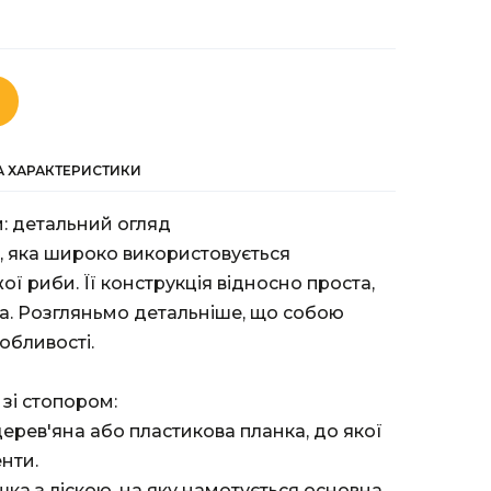
ТА ХАРАКТЕРИСТИКИ
: детальний огляд
, яка широко використовується
ї риби. Її конструкція відносно проста,
а. Розгляньмо детальніше, що собою
собливості.
зі стопором:
дерев'яна або пластикова планка, до якої
енти.
ка з ліскою, на яку намотується основна