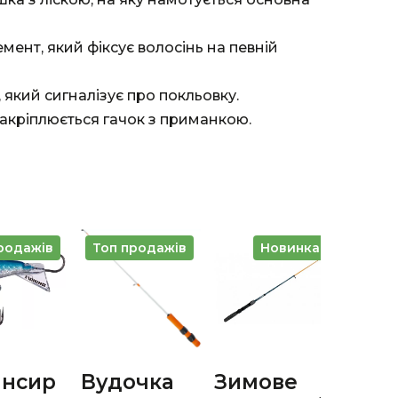
мент, який фіксує волосінь на певній
 який сигналізує про покльовку.
 закріплюється гачок з приманкою.
родажів
Топ продажів
Новинка
ансир
Вудочка
Зимове
Бал