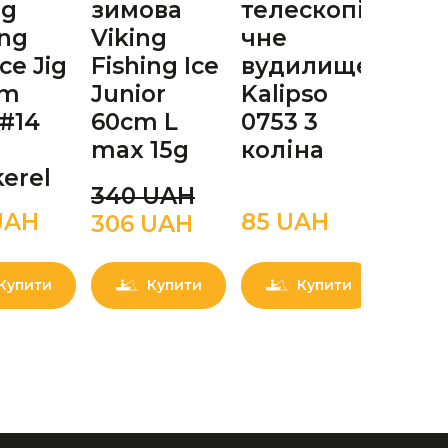
ng
зимова
телескопі
Viki
ing
Viking
чне
Fish
Ice Jig
Fishing Ice
вудилище
Yeti 
mm
Junior
Kalipso
20
 #14
60сm L
0753 3
3.0g
max 15g
коліна
Anc
erel
340 UAН
UAН
85 UAН
180 
306 UAН
Купити
Купити
Купити