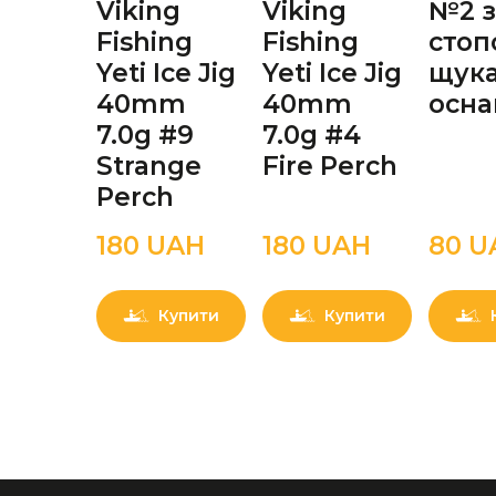
Viking
Viking
№2 з
Fishing
Fishing
стоп
Yeti Ice Jig
Yeti Ice Jig
щук
40mm
40mm
осн
7.0g #9
7.0g #4
Strange
Fire Perch
Perch
180 UAН
180 UAН
80 U
Купити
Купити