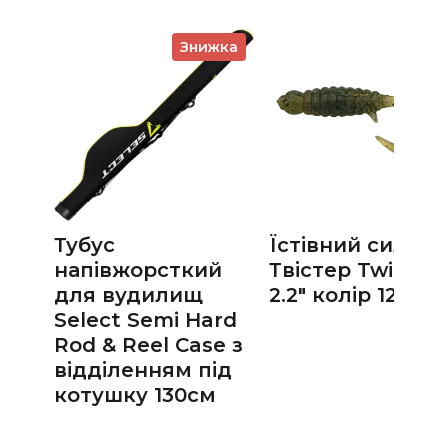
Знижка
Тубус
Їстівний силіко
напівжорсткий
Твістер Twister
для вудилищ
2.2" колір 12 UV
Select Semi Hard
Rod & Reel Case з
відділенням під
котушку 130см