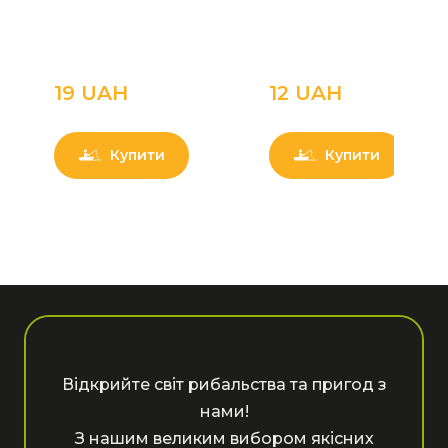
19 UAН
12 UAН
Купити
Купити
Відкрийте світ рибальства та пригод з
нами!
З нашим великим вибором якісних