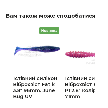
Вам також може сподобатися
Новинка
Їстівний силікон
Їстівний силіко
Віброхвіст Fatik
Віброхвіст Fatik
3.8" 96mm. June
PT2.8" колір 22 
Bug UV
71mm