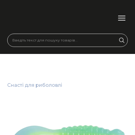
Снасті для риболовлі