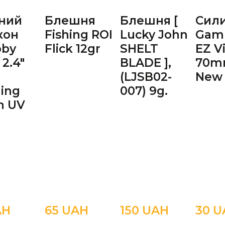
вний
Блешня
Блешня [
Сил
кон
Fishing ROI
Lucky John
Gam
bby
Flick 12gr
SHELT
EZ V
 2.4"
BLADE ],
70m
r
(LJSB02-
New
ing
007) 9g.
n UV
AН
65 UAН
150 UAН
30 U