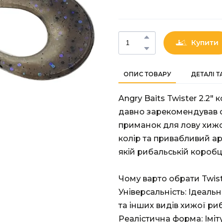
Купити
ОПИС ТОВАРУ
ДЕТАЛІ 
Angry Baits Twister 2.2" 
давно зарекомендував с
приманок для лову хижої
колір та привабливий а
якій рибальській коробці
Чому варто обрати Twiste
Універсальність: Ідеаль
та інших видів хижої ри
Реалістична форма: Іміт