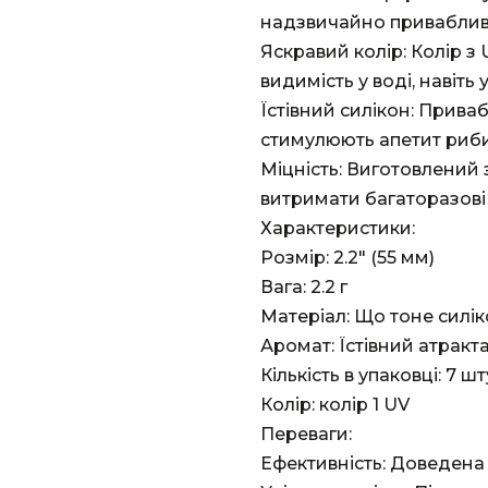
надзвичайно приваблив
Яскравий колір: Колір з
видимість у воді, навіть
Їстівний силікон: Прива
стимулюють апетит риби
Міцність: Виготовлений 
витримати багаторазові
Характеристики:
Розмір: 2.2" (55 мм)
Вага: 2.2 г
Матеріал: Що тоне силі
Аромат: Їстівний атракт
Кількість в упаковці: 7 шт
Колір: колір 1 UV
Переваги:
Ефективність: Доведена