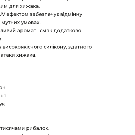
им для хижака.
 UV ефектом забезпечує відмінну
 у мутних умовах.
бливий аромат і смак додатково
.
з високоякісного силікону, здатного
 атаки хижака.
кон
ант
ук
 тисячами рибалок.