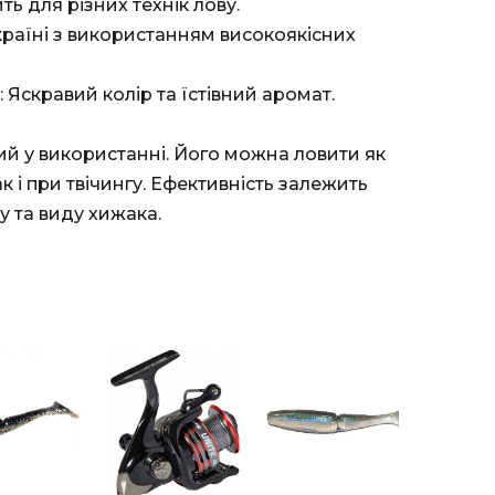
ть для різних технік лову.
країні з використанням високоякісних
 Яскравий колір та їстівний аромат.
ий у використанні. Його можна ловити як
к і при твічингу. Ефективність залежить
у та виду хижака.