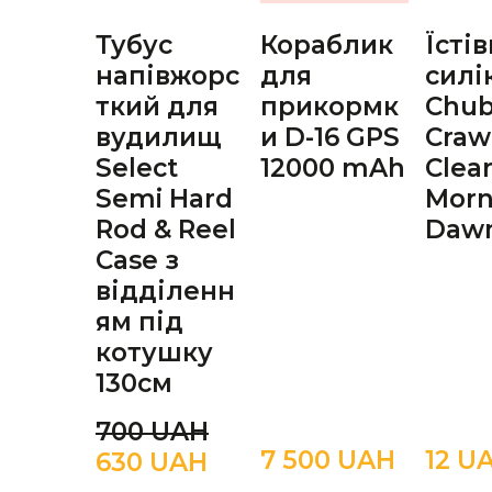
Тубус
Кораблик
Їсті
напівжорс
для
силі
ткий для
прикормк
Chu
вудилищ
и D-16 GPS
Craw
Select
12000 mAh
Clea
Semi Hard
Morn
Rod & Reel
Daw
Case з
відділенн
ям під
котушку
130см
700 UAН
7 500 UAН
12 U
630 UAН