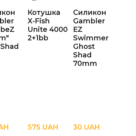
икон
Котушка
Силикон
Бле
bler
X-Fish
Gambler
Sele
ibeZ
Unite 4000
EZ
Gra
m"
2+1bb
Swimmer
10.0
 Shad
Ghost
mm 
Shad
70mm
AН
575 UAН
30 UAН
135 