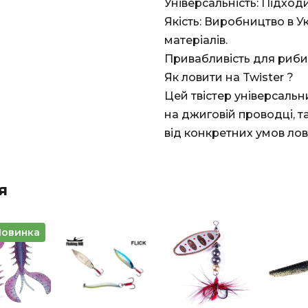
Універсальність: Підходи
Якість: Виробництво в У
матеріалів.
Привабливість для риби:
Як ловити на Twister ?
Цей твістер універсальн
на джиговій проводці, та
від конкретних умов лов
я
Новинка