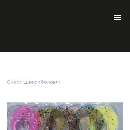
Снасті для риболовлі