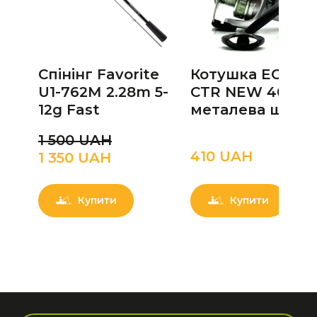
Спінінг Favorite
Котушка ECLIPS
U1-762М 2.28m 5-
CTR NEW 40 3b
12g Fast
металева шпул
1 500 UAН
410 UAН
1 350 UAН
Купити
Купити