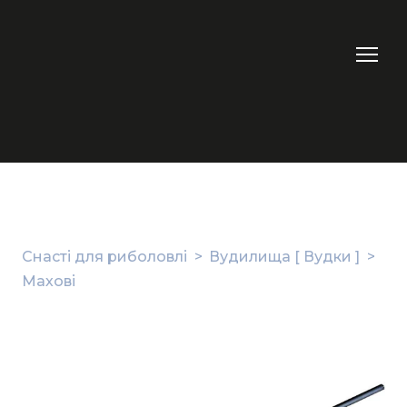
Снасті для риболовлі
Вудилища [ Вудки ]
Махові