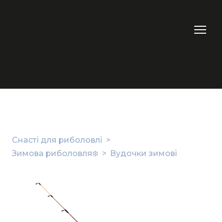
Снасті для риболовлі
Зимова риболовля❄️
Вудочки зимові