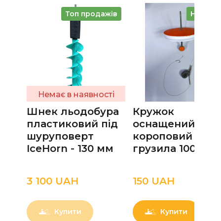
Топ продажів
Новинк
Немає в наявності
Шнек льодобура
Кружок
пластиковий під
оснащений
шуруповерт
короповий вага
IceHorn - 130 мм
грузила 100 г
3 100 UAН
150 UAН
Купити
Купити