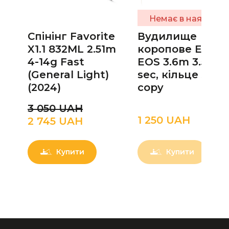
Немає в наявності
Спінінг Favorite
Вудилище
X1.1 832ML 2.51m
коропове ECLIP
4-14g Fast
EOS 3.6m 3.5Lb, 
(General Light)
sec, кільце 50m
(2024)
copy
3 050 UAН
1 250 UAН
2 745 UAН
Купити
Купити