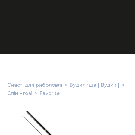
Снасті для риболовлі
Вудилища [ Вудки ]
Спінінгові
Favorite