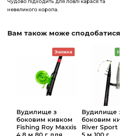
Чудово підходить для ловлі карася та
невеликого коропа.
Вам також може сподобатися
Знижка
Новинк
Вудилище з
Вудилище з
боковим кивком
боковим кивко
Fishing Roy Maxxis
River Sport Hard
4.8 м 80 г для
5 м 100 г