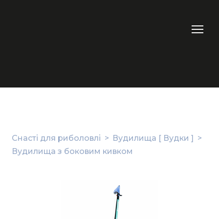
Снасті для риболовлі
Вудилища [ Вудки ]
Вудилища з боковим кивком