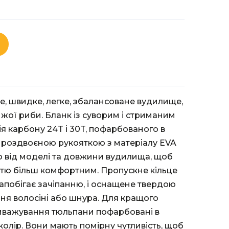
пне, швидке, легке, збалансоване вудилище,
жої риби. Бланк із суворим і стриманим
я карбону 24T і 30T, пофарбованого в
з роздвоєною рукояткою з матеріалу EVA
 від моделі та довжини вудилища, щоб
тю більш комфортним. Пропускне кільце
апобігає зачіпанню, і оснащене твердою
ня волосіні або шнура. Для кращого
иважування тюльпани пофарбовані в
олір. Вони мають помірну чутливість, щоб