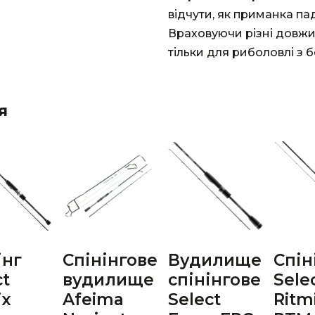
відчути, як приманка па
Враховуючи різні довжин
тільки для риболовлі з бе
я
інг
Спінінгове
Вудилище
Спін
ct
вудилище
спінінгове
Sele
ix
Afeima
Select
Ritm