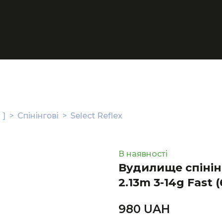
 ]
Спінінгові
Select Reflex
В наявності
Вудилище спінінг
2.13m 3-14g Fast
(
980 UAН