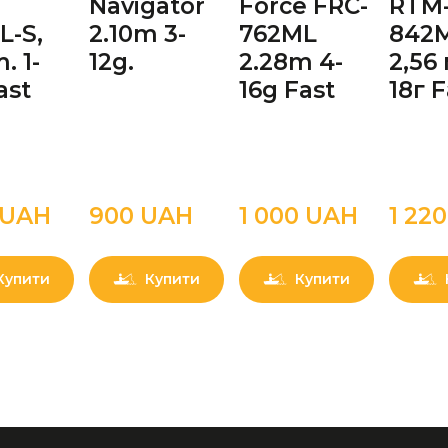
-
Navigator
Force FRC-
RTM
L-S,
2.10m 3-
762ML
842M
. 1-
12g.
2.28m 4-
2,56 
ast
16g Fast
18г F
0 UAН
900 UAН
1 000 UAН
1 22
Купити
Купити
Купити