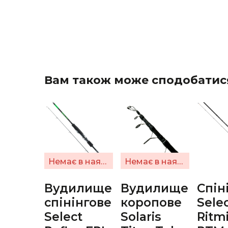
Вам також може сподобатис
Немає в наявності
Немає в наявності
Вудилище
Вудилище
Спін
спінінгове
коропове
Sele
Select
Solaris
Ritm