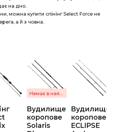
дає на дно.
и, можна купити спінінг Select Force не
рега, а й з човна.
Немає в наявності
інг
Вудилище
Вудилище
Вуд
ct
коропове
коропове
спін
ix
Solaris
ECLIPSE
Sele