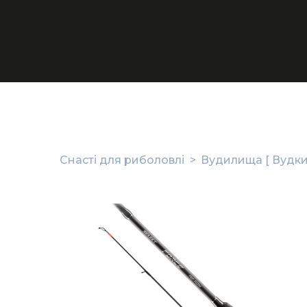
Снасті для риболовлі
Вудилища [ Вудки