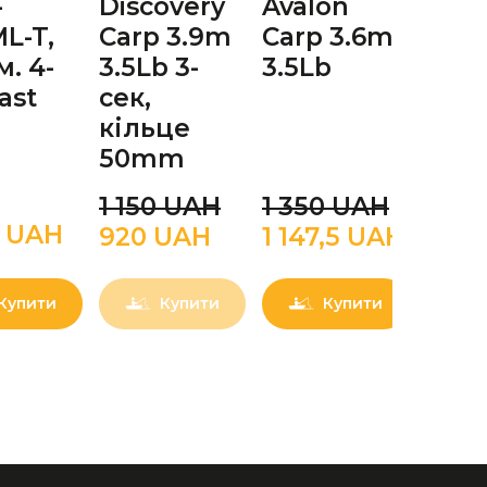
-
Discovery
Avalon
Forc
L-T,
Carp 3.9m
Carp 3.6m
862
м. 4-
3.5Lb 3-
3.5Lb
2.65
ast
сек,
30g 
кільце
50mm
1 150 UAН
1 350 UAН
0 UAН
1 13
920 UAН
1 147,5 UAН
Купити
Купити
Купити