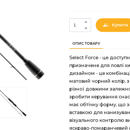
Купити
ОПИС ТОВАРУ
Select Force - це досту
призначене для ловлі хи
дизайном - це комбінаці
матовий чорний колір, 
різної довжини залежно
зробити керування снас
має обтічну форму, що з
вставкою для нанизуван
візуального контролю в
яскраво-помаранчевий к