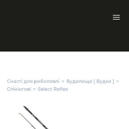
Снасті для риболовлі
Вудилища [ Вудки ]
Спінінгові
Select Reflex