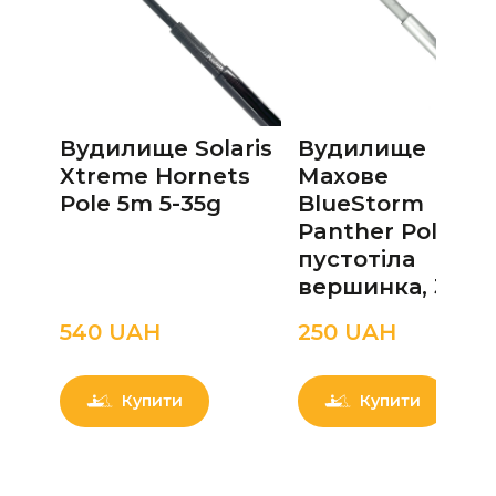
Вудилище Solaris
Вудилище
Xtreme Hornets
Махове
Pole 5m 5-35g
BlueStorm
Panther Pole,
пустотіла
вершинка, 3 бк
540 UAН
250 UAН
Купити
Купити