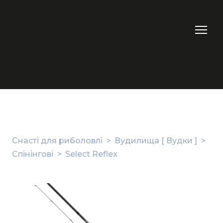
Снасті для риболовлі
Вудилища [ Вудки ]
Спінінгові
Select Reflex