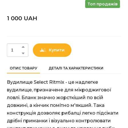
Топ продажів
1 000 UAН
Купити
ОПИС ТОВАРУ
ДЕТАЛІ ТА ХАРАКТЕРИСТИКИ
Вудилище Select Ritmix - це надлегке
вудилище, призначене для мікроджигової
ловлі. Бланк значно жорсткіший по всій
довжині, а кінчик помітно м'якший. Така
конструкція дозволяє рибалці легко підсікати
дрібні приманки і візуально контролювати