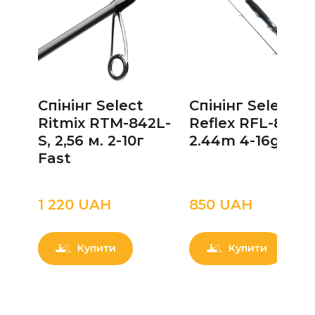
Спінінг Select
Спінінг Select
Ritmix RTM-842L-
Reflex RFL-802M
S, 2,56 м. 2-10г
2.44m 4-16g Fas
Fast
1 220 UAН
850 UAН
Купити
Купити