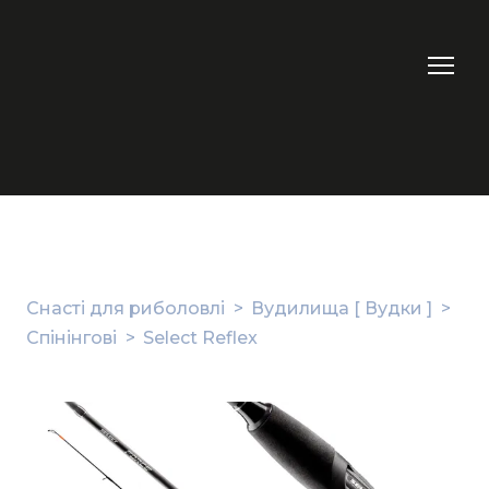
Снасті для риболовлі
Вудилища [ Вудки ]
Спінінгові
Select Reflex