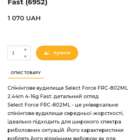
Fast
(6952)
1 070 UAН
Купити
ОПИС ТОВАРУ
Спінінгове вудилище Select Force FRC-802ML
2.44m 4-16g Fast: детальний огляд
Select Force FRC-802ML - це універсальне
спінінгове вудилище середньої жорсткості,
ідеально підходить для широкого спектра
риболовних ситуацій. Його характеристики
роблять його відмінним вибором як для