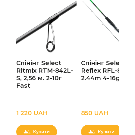
Спінінг Select
Спінінг Select
Ritmix RTM-842L-
Reflex RFL-802M
S, 2,56 м. 2-10г
2.44m 4-16g Fas
Fast
1 220 UAН
850 UAН
Купити
Купити