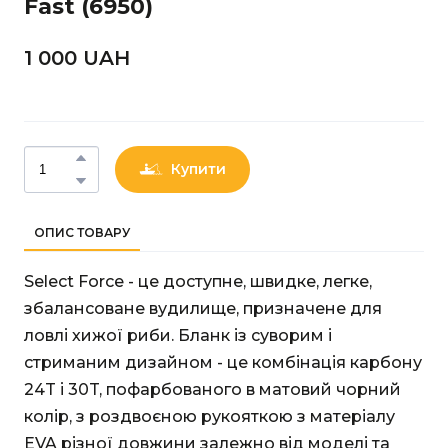
Fast
(6950)
1 000 UAН
Купити
ОПИС ТОВАРУ
Select Force - це доступне, швидке, легке,
збалансоване вудилище, призначене для
ловлі хижої риби. Бланк із суворим і
стриманим дизайном - це комбінація карбону
24T і 30T, пофарбованого в матовий чорний
колір, з роздвоєною рукояткою з матеріалу
EVA різної довжини залежно від моделі та