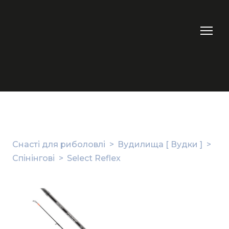
Снасті для риболовлі
Вудилища [ Вудки ]
Спінінгові
Select Reflex