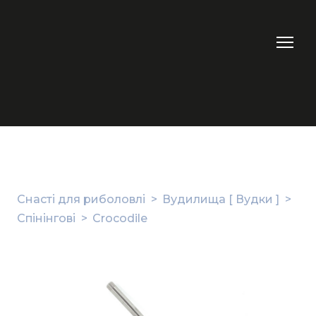
Снасті для риболовлі
Вудилища [ Вудки ]
Спінінгові
Crocodile