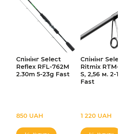
Спінінг Select
Спінінг Select
Reflex RFL-762M
Ritmix RTM-842L
2.30m 5-23g Fast
S, 2,56 м. 2-10г
Fast
850 UAН
1 220 UAН