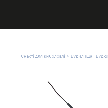
Снасті для риболовлі
Вудилища [ Вудки