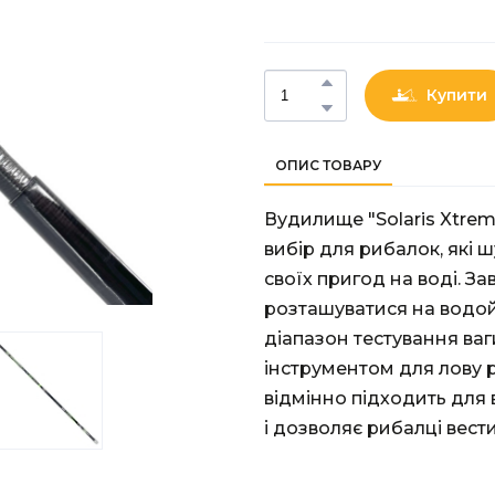
Купити
ОПИС ТОВАРУ
Вудилище "Solaris Xtrem
вибір для рибалок, які 
своїх пригод на воді. З
розташуватися на водойм
діапазон тестування ваг
інструментом для лову рі
відмінно підходить для
і дозволяє рибалці вест