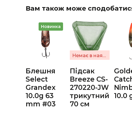
Вам також може сподобатис
Новинка
Немає в наявності
Блешня
Підсак
Gold
Select
Breeze СS-
Catc
Grandex
270220-JW
Nimb
10.0g 63
трикутний
10.0 
mm #03
70 см