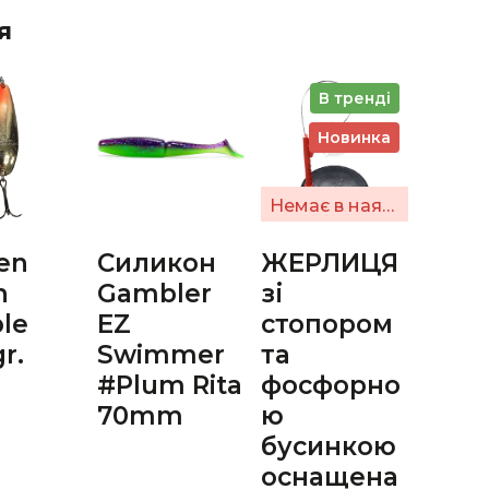
я
В тренді
Новинка
Немає в наявності
en
Силикон
ЖЕРЛИЦЯ
h
Gambler
зі
le
EZ
стопором
gr.
Swimmer
та
#Plum Rita
фосфорно
70mm
ю
бусинкою
оснащена