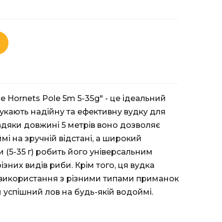
e Hornets Pole 5m 5-35g" - це ідеальний
шукають надійну та ефективну вудку для
авдяки довжині 5 метрів воно дозволяє
і на зручній відстані, а широкий
и (5-35 г) робить його універсальним
зних видів риби. Крім того, ця вудка
 використання з різними типами приманок
и успішний лов на будь-якій водоймі.