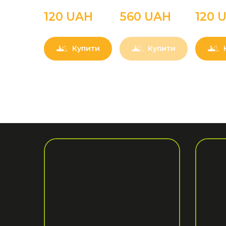
120 UAН
560 UAН
120 
Купити
Купити