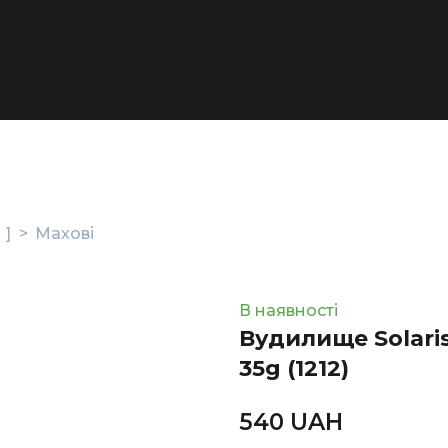
 ]
Махові
В наявності
Вудилище Solaris
35g
(1212)
540 UAН