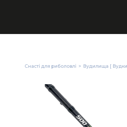
Снасті для риболовлі
Вудилища [ Вудки