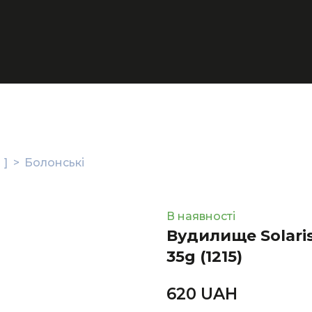
 ]
Болонські
В наявності
Вудилище Solaris
35g
(1215)
620 UAН