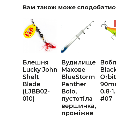
Вам також може сподобатис
Блешня
Вудилище
Воб
Lucky John
Махове
Blac
Shelt
BlueStorm
Orbi
Blade
Panther
90mm
(LJBB02-
Bolo,
0.8-
010)
пустотіла
#07
вершинка,
проміжне