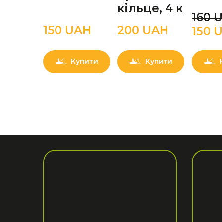
кільце, 4 к
160 
150 UAН
200 UAН
150 
Купити
Купити