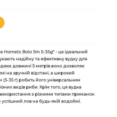
e Hornets Bolo 5m 5-35g" - це ідеальний
шукають надійну та ефективну вудку для
авдяки довжині 5 метрів воно дозволяє
і на зручній відстані, а широкий
и (5-35 г) робить його універсальним
зних видів риби. Крім того, ця вудка
 використання з різними типами приманок
и успішний лов на будь-якій водоймі.