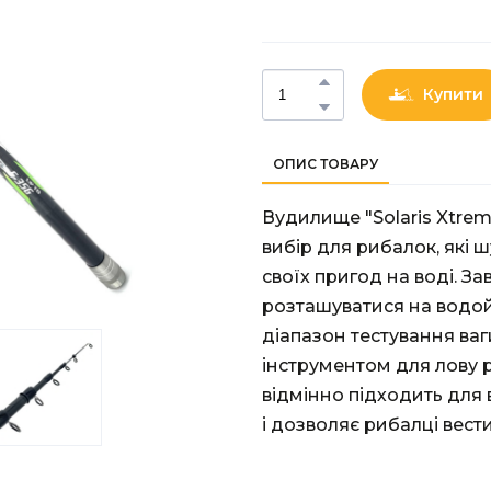
Купити
ОПИС ТОВАРУ
Вудилище "Solaris Xtrem
вибір для рибалок, які 
своїх пригод на воді. З
розташуватися на водойм
діапазон тестування ваг
інструментом для лову рі
відмінно підходить для
і дозволяє рибалці вест