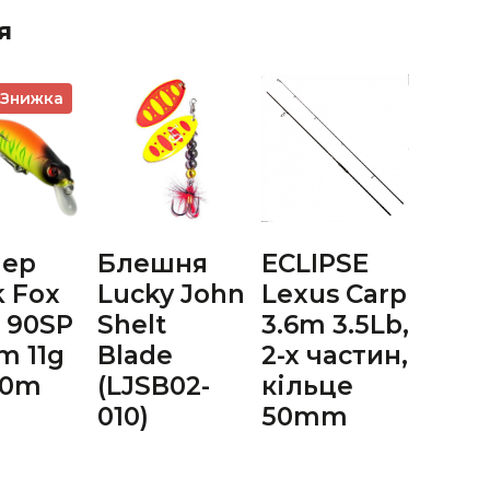
я
Знижка
лер
Блешня
ECLIPSE
k Fox
Lucky John
Lexus Carp
t 90SP
Shelt
3.6m 3.5Lb,
 11g
Blade
2-х частин,
1.0m
(LJSB02-
кільце
010)
50mm