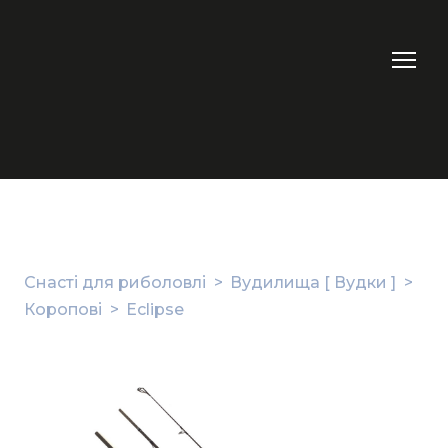
Снасті для риболовлі
Вудилища [ Вудки ]
Коропові
Eclipse