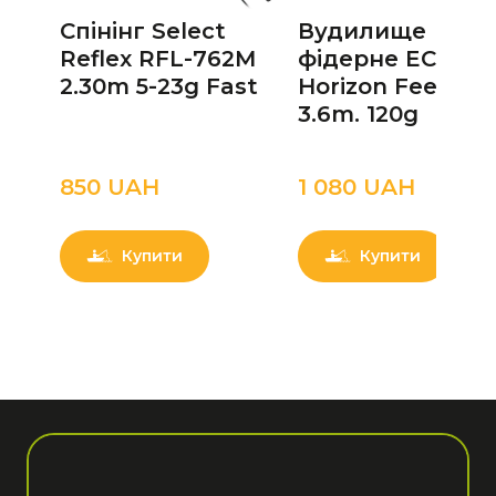
Спінінг Select
Вудилище
Reflex RFL-762M
фідерне ECLIPS
2.30m 5-23g Fast
Horizon Feeder
3.6m. 120g
850 UAН
1 080 UAН
Купити
Купити