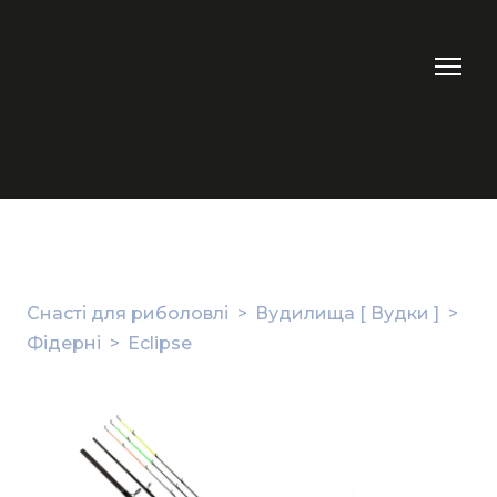
Снасті для риболовлі
Вудилища [ Вудки ]
Фідерні
Eclipse