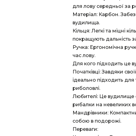
для лову середньої за р
Матеріал: Карбон. Забезп
вудилища.
Кільця: Легкі та міцні кі
покращують дальність з
Ручка: Ергономічна руч
час лову.
Для кого підходить це 
Початківці: Завдяки сво
ідеально підходить для т
риболовлі.
Любителі: Це вудилище
рибалки на невеликих во
Мандрівники: Компактни
собою в подорожі.
Переваги: