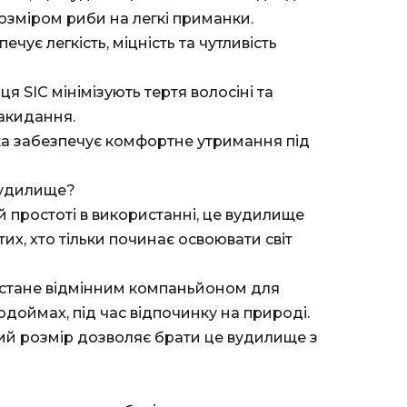
озміром риби на легкі приманки.
ечує легкість, міцність та чутливість
льця SIC мінімізують тертя волосіні та
акидання.
ка забезпечує комфортне утримання під
вудилище?
їй простоті в використанні, це вудилище
их, хто тільки починає освоювати світ
 стане відмінним компаньйоном для
доймах, під час відпочинку на природі.
й розмір дозволяє брати це вудилище з