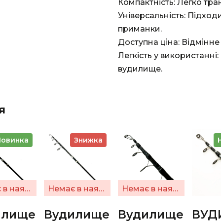
Компактність: Легко тра
Універсальність: Підходи
приманки.
Доступна ціна: Відмінне 
Легкість у використанні
вудилище.
я
Новинка
Знижка
Немає в наявності
Немає в наявності
Немає в наявності
илище
Вудилище
Вудилище
ВУД