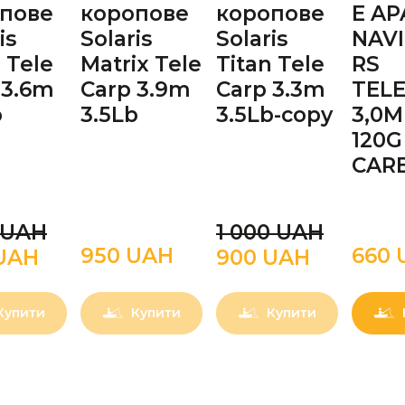
пове
коропове
коропове
Е A
is
Solaris
Solaris
NAV
 Tele
Matrix Tele
Titan Tele
RS
 3.6m
Carp 3.9m
Carp 3.3m
TELE
b
3.5Lb
3.5Lb-copy
3,0M
120G
CAR
0 UAН
1 000 UAН
950 UAН
660 
UAН
900 UAН
Купити
Купити
Купити