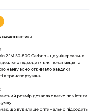
ТА ХАРАКТЕРИСТИКИ
и
pin 2.1M 50-80G Carbon – це універсальне
ідеально підходить для початківців та
вою назву воно отримало завдяки
ті в транспортуванні.
:
пактний розмір дозволяє легко помістити
сумку.
начає, що вудилище оптимально підходить