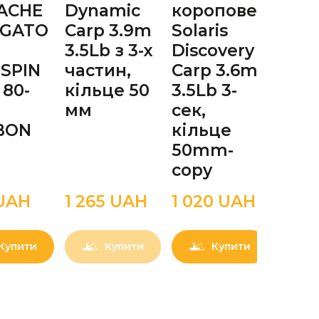
PACHE
Dynamic
коропове
кор
IGATO
Carp 3.9m
Solaris
ECLI
3.5Lb з 3-х
Discovery
Pha
SPIN
частин,
Carp 3.6m
Carp
 80-
кільце 50
3.5Lb 3-
3.5L
мм
сек,
сек
BON
кільце
, кі
50mm-
50
copy
1 60
UAН
1 265 UAН
1 020 UAН
1 40
Купити
Купити
Купити