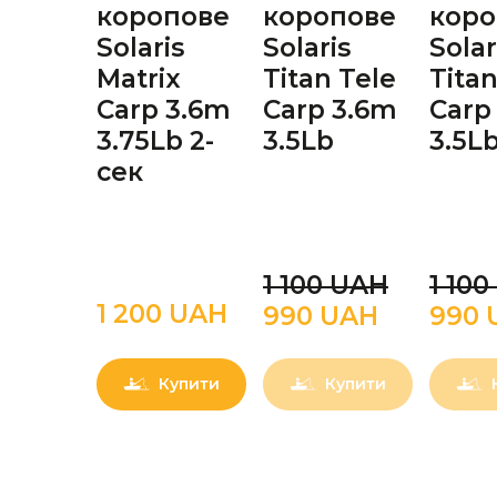
коропове
коропове
коро
Solaris
Solaris
Solar
Matrix
Titan Tele
Titan
Carp 3.6m
Carp 3.6m
Carp
3.75Lb 2-
3.5Lb
3.5L
сек
1 100 UAН
1 10
1 200 UAН
990 UAН
990 
Купити
Купити