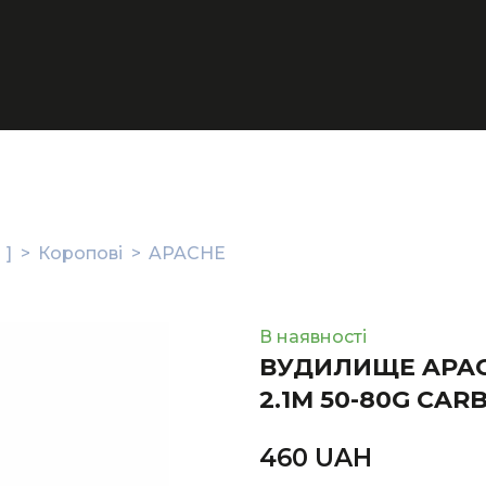
 ]
Коропові
APACHE
В наявності
ВУДИЛИЩЕ APAC
2.1M 50-80G CAR
460 UAН