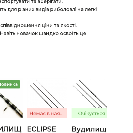
нспортувати та зберігати.
ть для різних видів риболовлі на легкі
співвідношення ціни та якості.
: Навіть новачок швидко освоїть це
Новинка
Немає в наявності
Очікується
ИЛИЩ
ECLIPSE
Вудилище
Вуд