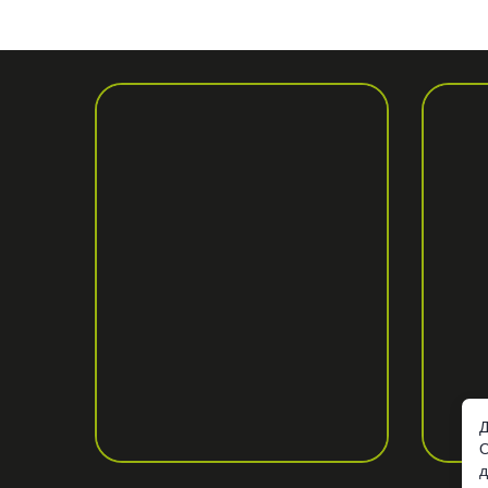
Д
О
д