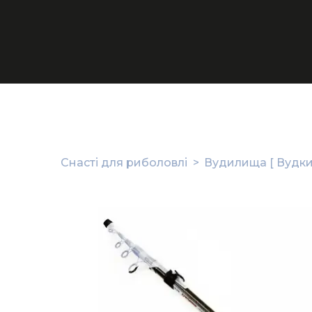
Снасті для риболовлі
Вудилища [ Вудки