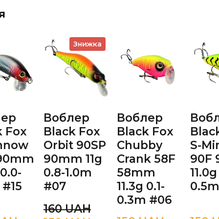
я
Знижка
лер
Воблер
Воблер
Воб
k Fox
Black Fox
Black Fox
Blac
nnow
Orbit 90SP
Chubby
S-M
 90mm
90mm 11g
Crank 58F
90F
 0.0-
0.8-1.0m
58mm
11.0g
 #15
#07
11.3g 0.1-
0.5m
0.3m #06
160 UAН