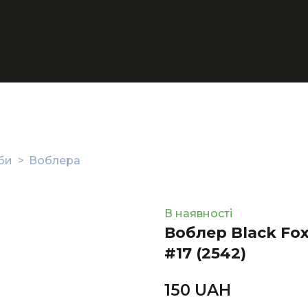
би
Воблера
В наявності
Воблер Black Fox
#17
(2542)
150 UAН