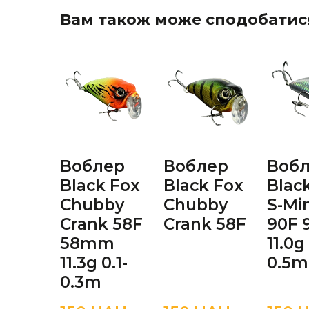
Вам також може сподобатис
Воблер
Воблер
Воб
Black Fox
Black Fox
Blac
Chubby
Chubby
S-Mi
Crank 58F
Crank 58F
90F
58mm
11.0g
11.3g 0.1-
0.5m
0.3m