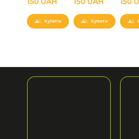
150 UAН
150 UAН
150 
Купити
Купити