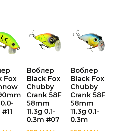
лер
Воблер
Воблер
Воб
k Fox
Black Fox
Black Fox
Blac
innow
Chubby
Chubby
Chu
 90mm
Crank 58F
Crank 58F
Cran
 0.0-
58mm
58mm
58
 #11
11.3g 0.1-
11.3g 0.1-
11.3g
0.3m #07
0.3m
0.3