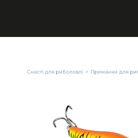
Снасті для риболовлі
Приманки для ри