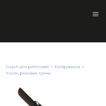
Снасті для риболовлі
Екіпірування
Чохли, рюкзаки, сумки