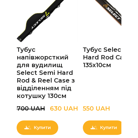
Тубус
Тубус Select Se
напівжорсткий
Hard Rod Case
для вудилищ
135x10см
Select Semi Hard
Rod & Reel Case з
відділенням під
котушку 130см
700 UAН
630 UAН
550 UAН
Купити
Купити