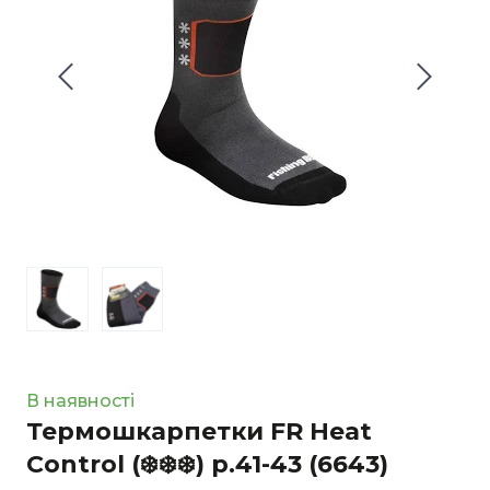
В наявності
Термошкарпетки FR Heat
Control (❄️❄️❄️) р.41-43
(6643)