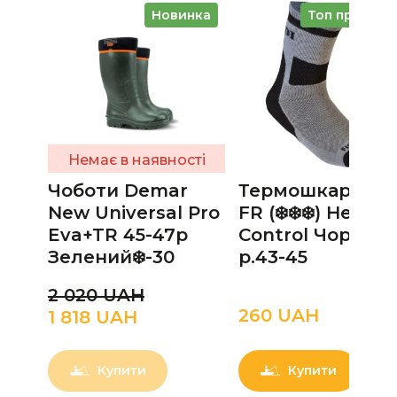
Новинка
Топ продажі
Немає в наявності
Чоботи Demar
Термошкарпет
New Universal Pro
FR (❄️❄️❄️) Heat
Eva+TR 45-47р
Control Чорно-Сі
Зелений❄️-30
р.43-45
2 020 UAН
260 UAН
1 818 UAН
Купити
Купити