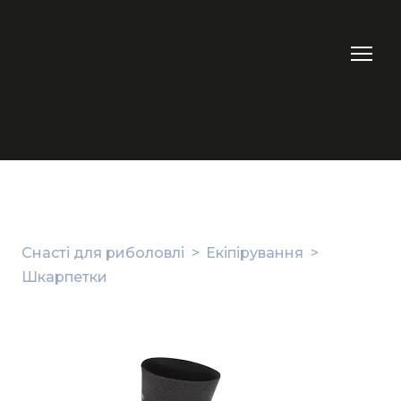
Снасті для риболовлі
Екіпірування
Шкарпетки