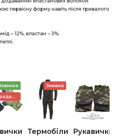
и додаванню еластанових волокон
ою первісну форму навіть після тривалого
мід – 12%, еластан – 3%.
петлі.
Новинка
Знижка
Топ продажів
авички
Термобіли
Рукавички
Чоб