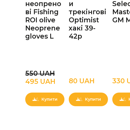
неопрено
и
Sele
ві Fishing
трекінгові
Mast
ROI olive
Optimist
GM 
Neoprene
хакі 39-
gloves L
42р
550 UAН
80 UAН
330 
495 UAН
Купити
Купити