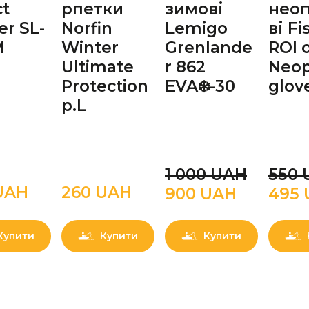
ct
рпетки
зимові
нео
er SL-
Norfin
Lemigo
ві Fi
M
Winter
Grenlande
ROI o
Ultimate
r 862
Neo
Protection
EVA❄️-30
glov
р.L
1 000 UAН
550 
UAН
260 UAН
900 UAН
495
Купити
Купити
Купити