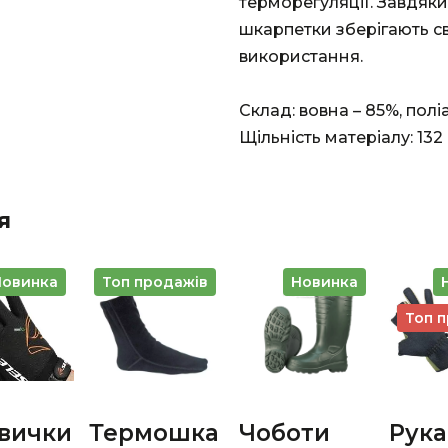
терморегуляції. Завдяк
шкарпетки зберігають св
використання.
Склад: вовна – 85%, поліа
Щільність матеріалу: 132 
я
Новинка
Топ продажів
Новинка
вички
Термошка
Чоботи
Рук