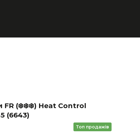
R (❄️❄️❄️) Heat Control
45
(6643)
Топ продажів