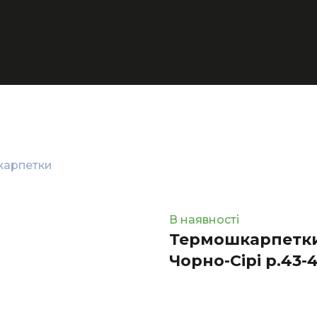
арпетки
В наявності
Термошкарпетки F
Чорно-Сірі р.43-