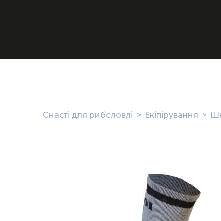
Снасті для риболовлі
Екіпірування
Шк