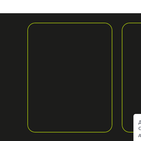
Д
О
д