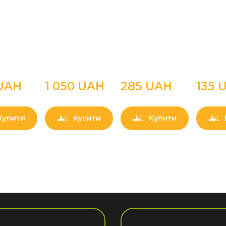
UAН
1 050 UAН
285 UAН
135 
Купити
Купити
Купити