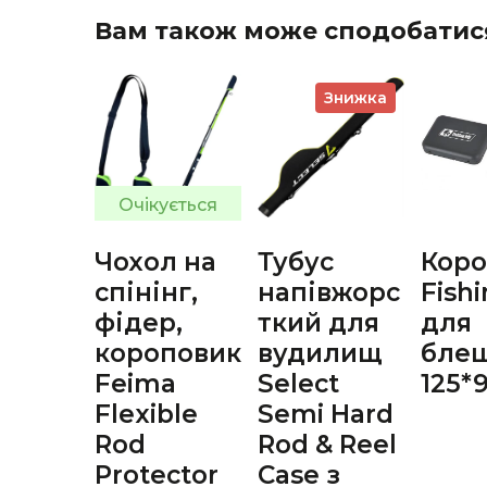
Вам також може сподобатис
Знижка
Очікується
Чохол на
Тубус
Коро
спінінг,
напівжорс
Fish
фідер,
ткий для
для
короповик
вудилищ
бле
Feima
Select
125*
Flexible
Semi Hard
Rod
Rod & Reel
Protector
Case з