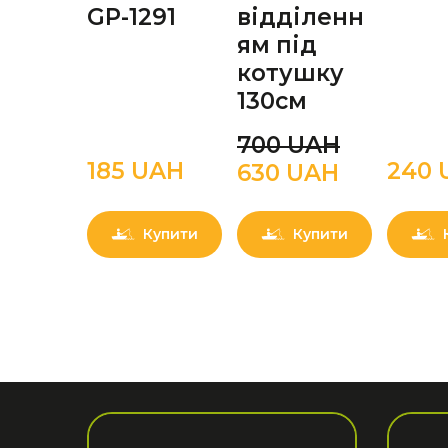
GP-1291
відділенн
ям під
котушку
130см
700 UAН
185 UAН
240 
630 UAН
Купити
Купити