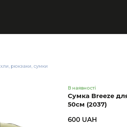
хли, рюкзаки, сумки
В наявності
Сумка Breeze дл
50см
(2037)
600 UAН