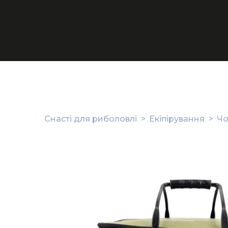
Снасті для риболовлі
Екіпірування
Чо