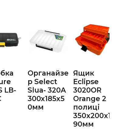
обка
Органайзе
Ящик
Сум
ure
р Select
Eclipse
спін
S LB-
Slua- 320A
3020OR
а Ec
C
300х185х5
Orange 2
LW-
0мм
полиці
350x200x1
90мм