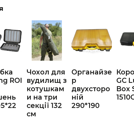
я
бка
Чохол для
Органайзе
Кор
ing ROI
вудилищ з
р
GC L
котушкам
двухсторо
Box 
шень
и на три
ній
1510
95*22
секції 132
290*190
см