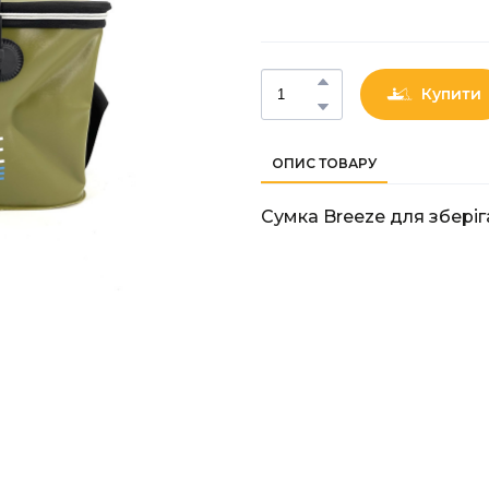
Купити
ОПИС ТОВАРУ
Сумка Breeze для збері