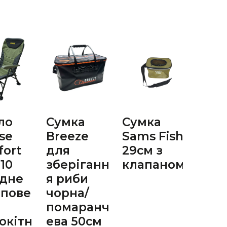
ло
Сумка
Сумка
Чoх
pse
Breeze
Sams Fish
вуд
ort
для
29см з
ECLI
010
зберіганн
клапаном
1.50
адне
я риби
кар
опове
чорна/
помаранч
окітн
ева 50см