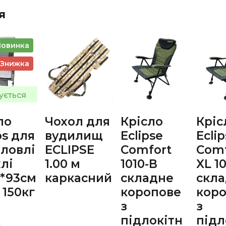
я
Новинка
Знижка
ується
ло
Чохол для
Крісло
Кріс
os для
вудилищ
Eclipse
Ecli
ловлі
ECLIPSE
Comfort
Comf
хлі
1.00 м
1010-В
XL 1
3*93см
каркасний
складне
скл
 150кг
коропове
кор
з
з
підлокітн
підл