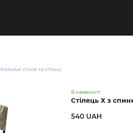
бальські столи та стільці
В наявності
Стiлець Х з спи
540 UAН