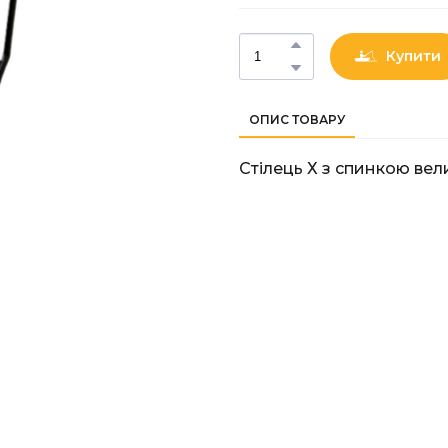
Купити
ОПИС ТОВАРУ
Стiлець Х з спинкою ве