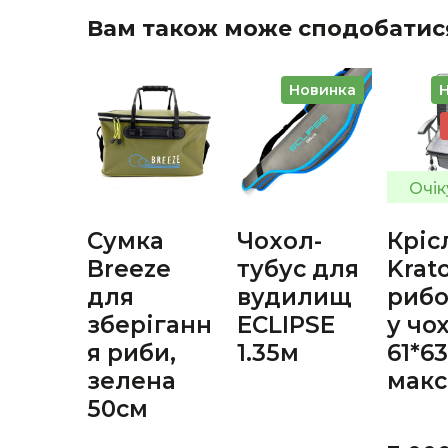
Вам також може сподобатис
Новинка
Очік
Сумка
Чoxол-
Кріс
Breeze
тубус для
Krat
для
вудилищ
рибо
зберіганн
ECLIPSE
у чо
я риби,
1.35м
61*6
зелена
макс
50см