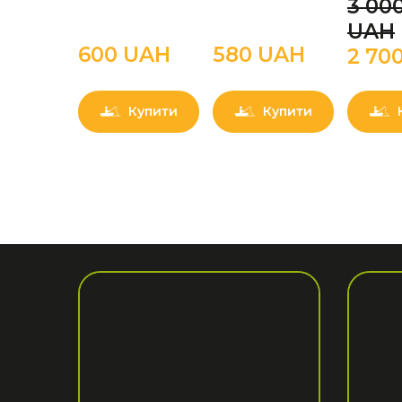
3 000
UAН
600 UAН
580 UAН
2 70
Купити
Купити