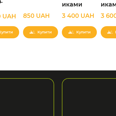
 
иками
ика
850 UAН
3 400 UAН
3 60
0 UAН
Купити
Купити
Купити