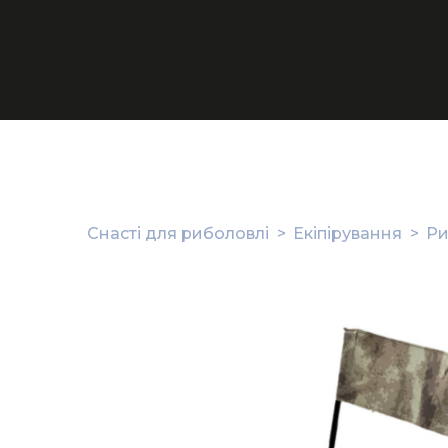
Снасті для риболовлі
Екіпірування
Ри