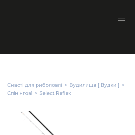
Снасті для риболовлі
Вудилища [ Вудки ]
Спінінгові
Select Reflex