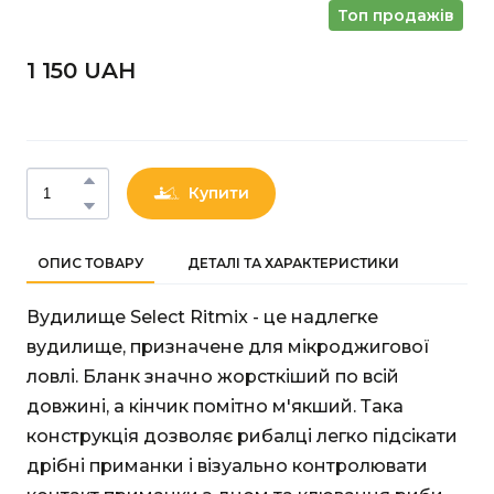
Топ продажів
1 150 UAН
Купити
ОПИС ТОВАРУ
ДЕТАЛІ ТА ХАРАКТЕРИСТИКИ
Вудилище Select Ritmix - це надлегке
вудилище, призначене для мікроджигової
ловлі. Бланк значно жорсткіший по всій
довжині, а кінчик помітно м'якший. Така
конструкція дозволяє рибалці легко підсікати
дрібні приманки і візуально контролювати