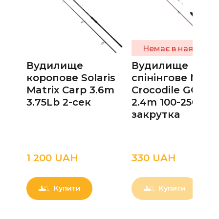
Немає в наявності
Вудилище
Вудилище
коропове Solaris
спінінгове NEW
Matrix Carp 3.6m
Crocodile GOLD
3.75Lb 2-сек
2.4m 100-250g
закрутка
1 200 UAН
330 UAН
Купити
Купити