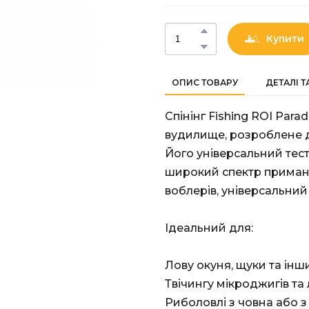
Купити
ОПИС ТОВАРУ
ДЕТАЛІ 
Спінінг Fishing ROI Para
вудилище, розроблене д
Його універсальний тест
широкий спектр примано
воблерів, універсальний
Ідеальний для:
Лову окуня, щуки та ін
Твічингу мікроджигів та 
Риболовлі з човна або з