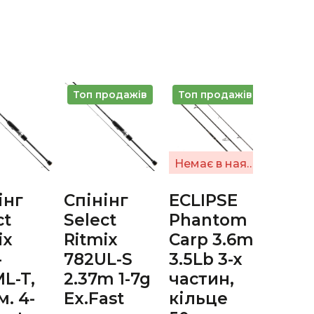
Топ продажів
Топ продажів
Топ 
Немає в наявності
інг
Спінінг
ECLIPSE
Спін
ct
Select
Phantom
Sele
ix
Ritmix
Carp 3.6m
Ritm
-
782UL-S
3.5Lb 3-х
RTM
L-T,
2.37m 1-7g
частин,
M, 2,
м. 4-
Ex.Fast
кільце
5-24