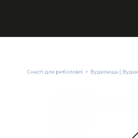
Снасті для риболовлі
Вудилища [ Вудки