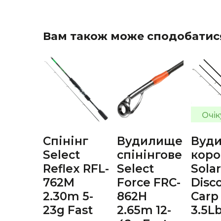
Вам також може сподобатис
Очік
Спінінг
Вудилище
Вуд
Select
спінінгове
коро
Reflex RFL-
Select
Solar
762M
Force FRC-
Disc
2.30m 5-
862H
Carp
23g Fast
2.65m 12-
3.5Lb