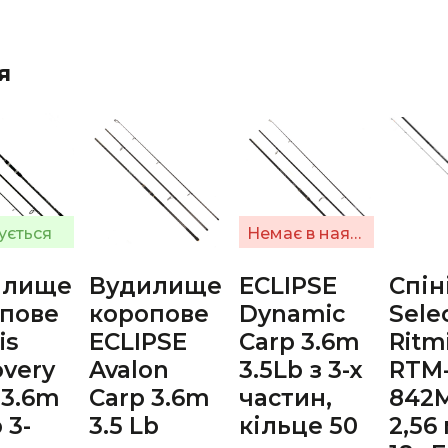
я
ується
Немає в наявності
илище
Вудилище
ECLIPSE
Спін
пове
коропове
Dynamic
Sele
is
ECLIPSE
Carp 3.6m
Ritm
overy
Avalon
3.5Lb з 3-х
RTM
 3.6m
Carp 3.6m
частин,
842M
 3-
3.5 Lb
кільце 50
2,56 