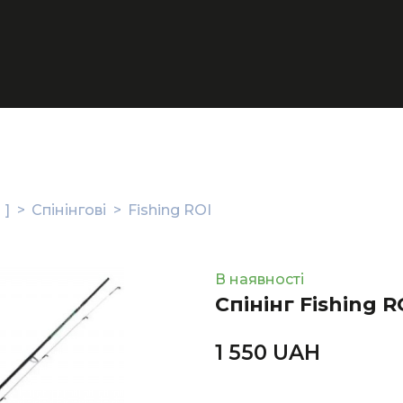
 ]
Спінінгові
Fishing ROI
В наявності
Спінінг Fishing R
1 550 UAН