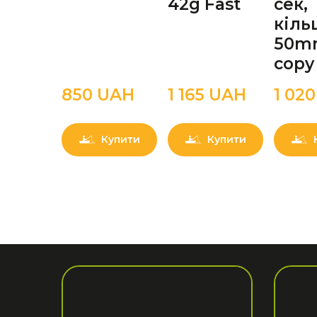
42g Fast
сек,
кіль
50m
copy
850 UAН
1 165 UAН
1 02
Купити
Купити