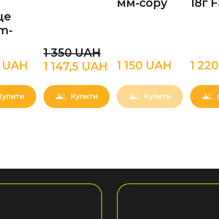
мм-copy
18г F
це
m-
1 350 UAН
0 UAН
1 150 UAН
1 22
1 147,5 UAН
Купити
Купити
Купити