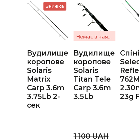
Знижка
Немає в наявності
Вудилище
Вудилище
Спін
коропове
коропове
Sele
Solaris
Solaris
Refle
Matrix
Titan Tele
762
Carp 3.6m
Carp 3.6m
2.30
3.75Lb 2-
3.5Lb
23g 
сек
1 100 UAН