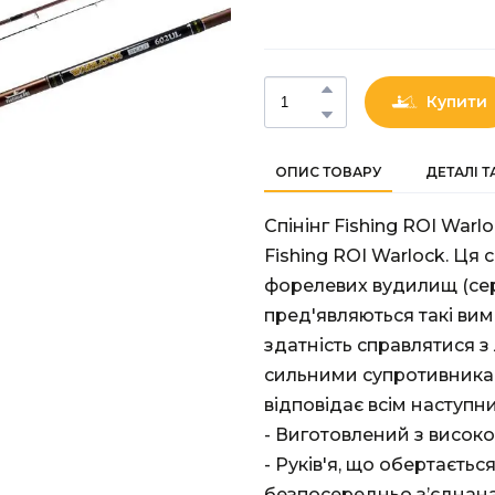
Купити
ОПИС ТОВАРУ
ДЕТАЛІ 
Спінінг Fishing ROI Warl
Fishing ROI Warlock. Ця
форелевих вудилищ (сер
пред'являються такі вим
здатність справлятися з
сильними супротивниками
відповідає всім наступн
- Виготовлений з висок
- Руків'я, що обертається
безпосередньо з’єднана