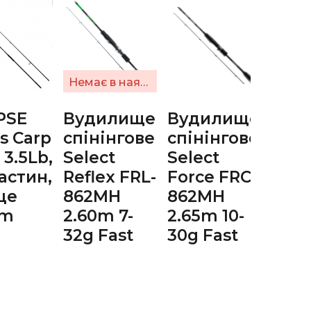
Топ 
Немає в наявності
PSE
Вудилище
Вудилище
Спін
s Carp
спінінгове
спінінгове
Sele
 3.5Lb,
Select
Select
Ritm
частин,
Reflex FRL-
Force FRC-
RTM
це
862MH
862MH
UL-T
mm
2.60m 7-
2.65m 10-
2-8г
32g Fast
30g Fast