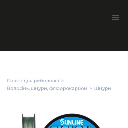
Снасті для риболовлі
Волосінь, шнури, флюорокарбон
Шнури