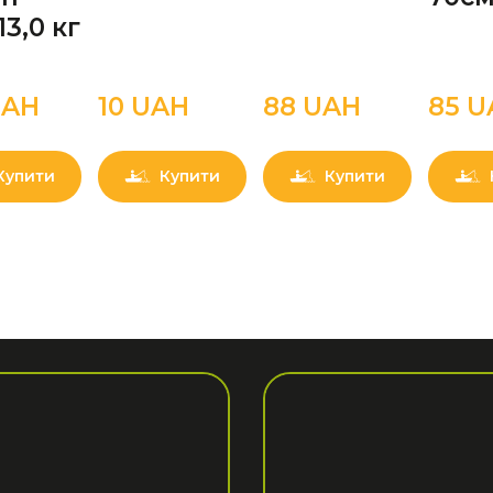
13,0 кг
UAН
10 UAН
88 UAН
85 U
Купити
Купити
Купити