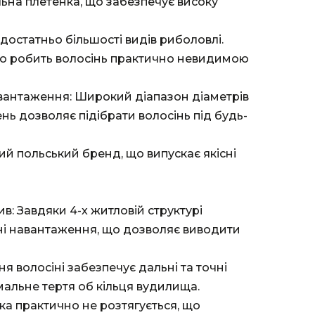
ильна плетенка, що забезпечує високу
 достатньо більшості видів риболовлі.
що робить волосінь практично невидимою
вантаження: Широкий діапазон діаметрів
ь дозволяє підібрати волосінь під будь-
ий польський бренд, що випускає якісні
ив: Завдяки 4-х житловій структурі
ні навантаження, що дозволяє виводити
ня волосіні забезпечує дальні та точні
мальне тертя об кільця вудилища.
ка практично не розтягується, що