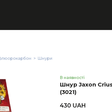
, флюорокарбон
Шнури
В наявності
Шнур Jaxon Criu
(3021)
430 UAН