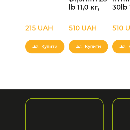
lb 11,0 кг,
30lb 
215 UAН
510 UAН
510 
Купити
Купити