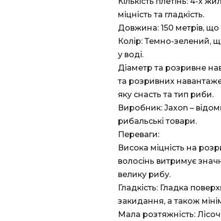
Кількість плетінь: 4-х ж
міцність та гладкість.
Довжина: 150 метрів, що
Колір: Темно-зелений, 
у воді.
Діаметр та розривне на
та розривних навантажен
яку снасть та тип риби.
Виробник: Jaxon – відом
рибальські товари.
Переваги:
Висока міцність на розр
волосінь витримує знач
велику рибу.
Гладкість: Гладка поверх
закидання, а також міні
Мала розтяжність: Лісоч