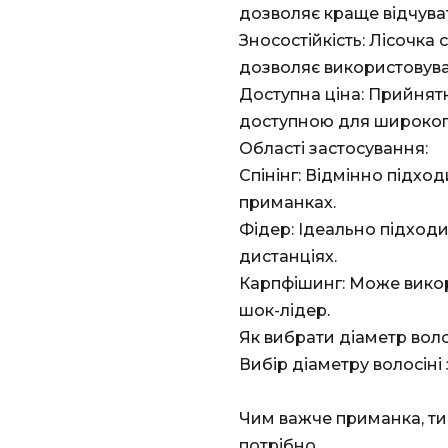
дозволяє краще відчуват
Зносостійкість: Лісочка 
дозволяє використовуват
Доступна ціна: Прийнятн
доступною для широког
Області застосування:
Спінінг: Відмінно підхо
приманках.
Фідер: Ідеально підход
дистанціях.
Карпфішинг: Може вико
шок-лідер.
Як вибрати діаметр воло
Вибір діаметру волосіні 
Чим важче приманка, ти
потрібно.