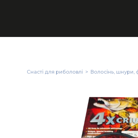
Снасті для риболовлі
Волосінь, шнури