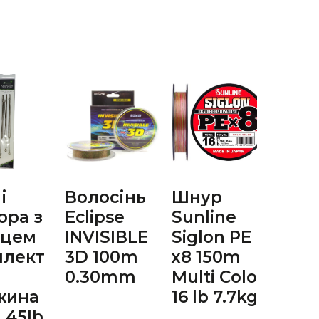
і
Волосінь
Шнур
Пов
ора з
Eclipse
Sunline
бой
нцем
INVISIBLE
Siglon PE
гачо
плект
3D 100m
х8 150m
Hay
0.30mm
Multi Color
№6,
жина
16 lb 7.7kg
дов
 45lb.
25 с