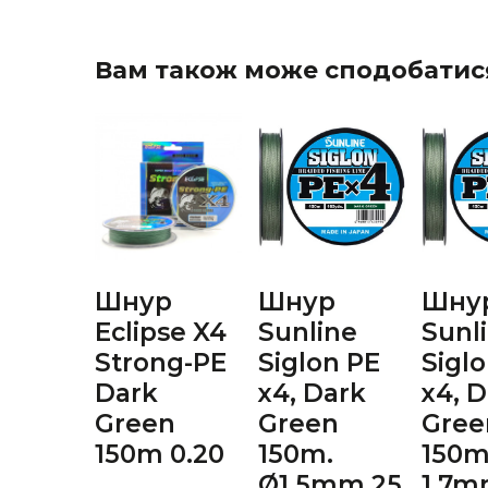
Вам також може сподобатис
Шнур
Шнур
Шну
Eclipse X4
Sunline
Sunl
Strong-PE
Siglon PE
Sigl
Dark
х4, Dark
х4, 
Green
Green
Gree
150m 0.20
150m.
150m
Ø1,5mm 25
1.7