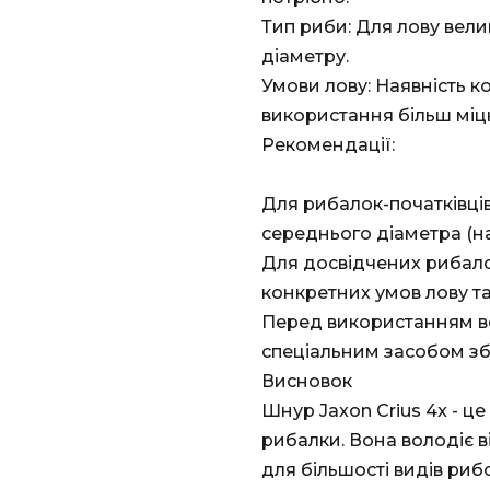
Тип риби: Для лову вели
діаметру.
Умови лову: Наявність к
використання більш міцн
Рекомендації:
Для рибалок-початківці
середнього діаметра (нап
Для досвідчених рибало
конкретних умов лову та
Перед використанням в
спеціальним засобом зб
Висновок
Шнур Jaxon Crius 4x - це
рибалки. Вона володіє 
для більшості видів рибо