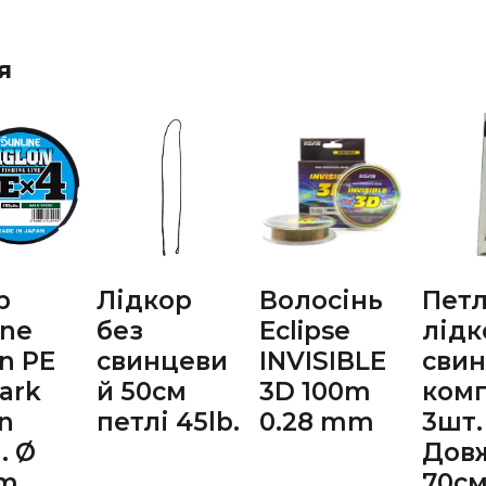
я
р
Лідкор
Волосінь
Петл
ine
без
Eclipse
лідк
on PE
свинцеви
INVISIBLE
сви
Dark
й 50см
3D 100m
ком
n
петлі 45lb.
0.28 mm
3шт.
. Ø
Дов
mm
70см