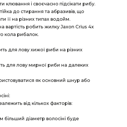
и клювання і своєчасно підсікати рибу.
стійка до стирання та абразивів, що
и її на різних типах водойм.
а вартість робить жилку Jaxon Crius 4x
о кола рибалок.
дить для лову хижої риби на різних
ить для лову мирної риби на далеких
ристовуватися як основний шнур або
сіні:
залежить від кількох факторів:
м більший діаметр волосіні буде