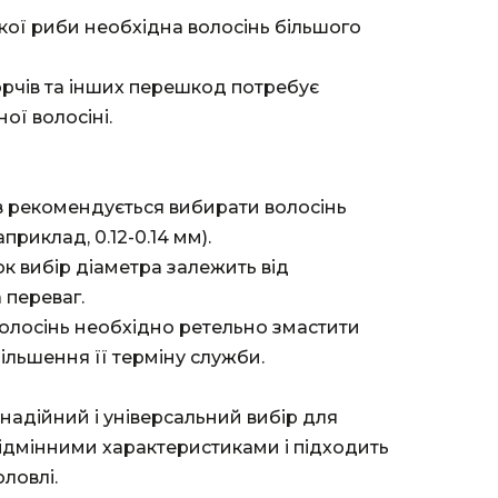
кої риби необхідна волосінь більшого
орчів та інших перешкод потребує
ої волосіні.
в рекомендується вибирати волосінь
риклад, 0.12-0.14 мм).
к вибір діаметра залежить від
 переваг.
олосінь необхідно ретельно змастити
ільшення її терміну служби.
 надійний і універсальний вибір для
відмінними характеристиками і підходить
ловлі.