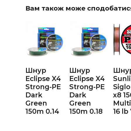
Вам також може сподобатис
Шнур
Шнур
Шну
Eclipse X4
Eclipse X4
Sunl
Strong-PE
Strong-PE
Sigl
Dark
Dark
х8 1
Green
Green
Multi
150m 0.14
150m 0.18
16 lb