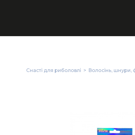
Снасті для риболовлі
Волосінь, шнури