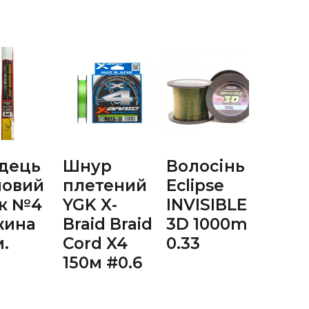
дець
Шнур
Волосінь
Воло
ловий
плетений
Eclipse
Ecli
ок №4
YGK X-
INVISIBLE
INVI
жина
Braid Braid
3D 1000m
3D 
м.
Cord X4
0.33
0.35
150м #0.6