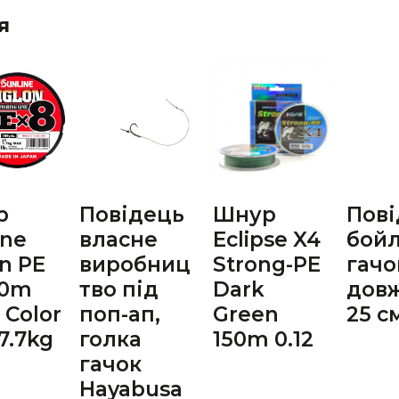
я
р
Повідець
Шнур
Пові
ine
власне
Eclipse X4
бой
on PE
виробниц
Strong-PE
гач
50m
тво під
Dark
дов
 Color
поп-ап,
Green
25 с
 7.7kg
голка
150m 0.12
гачок
Hayabusa