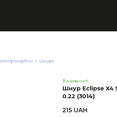
, флюорокарбон
Шнури
В наявності
Шнур Eclipse X4 
0.22
(3014)
215 UAН