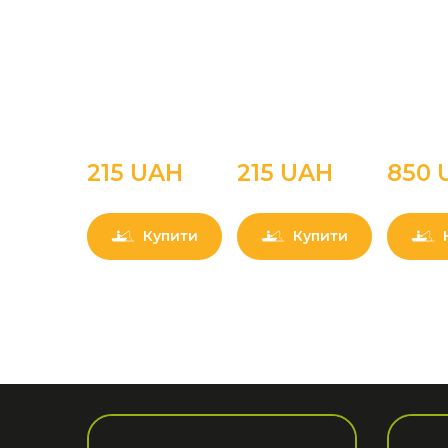
215 UAН
215 UAН
850 
Купити
Купити