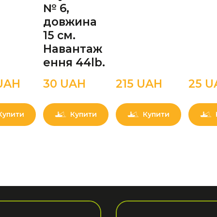
№ 6,
довжина
15 см.
Навантаж
ення 44lb.
UAН
30 UAН
215 UAН
25 U
Купити
Купити
Купити