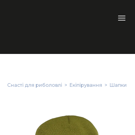
Снасті для риболовлі
Екіпірування
Шапки