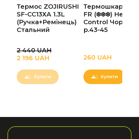
Термос ZOJIRUSHI
Термошкарпет
SF-CС13ХA 1.3L
FR (❄️❄️❄️) Heat
(Ручка+Ремінець)
Control Чорно-Сі
Стальний
р.43-45
2 440 UAН
260 UAН
2 196 UAН
Купити
Купити