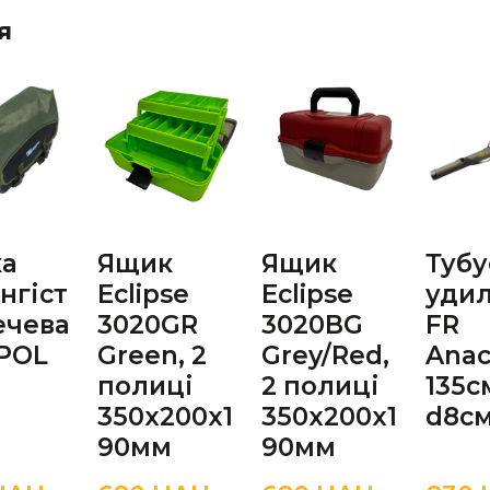
я
ка
Ящик
Ящик
Тубу
інгіст
Eclipse
Eclipse
уди
ечева
3020GR
3020BG
FR
POL
Green, 2
Grey/Red,
Ana
полиці
2 полиці
135с
350x200x1
350x200x1
d8с
90мм
90мм