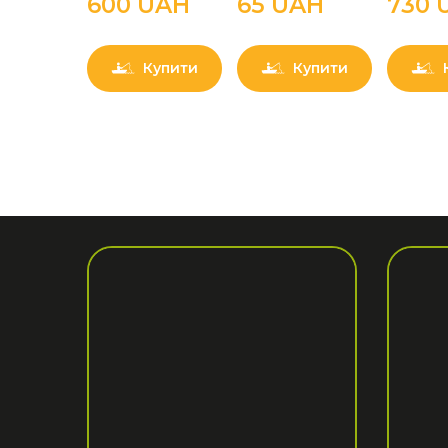
600 UAН
65 UAН
730 
Купити
Купити