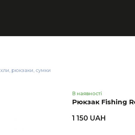
хли, рюкзаки, сумки
В наявності
Рюкзак Fishing Ro
1 150 UAН