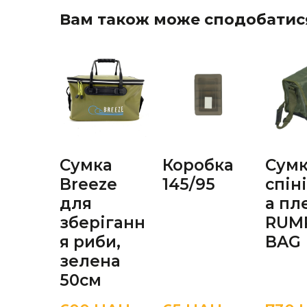
Вам також може сподобатис
Сумка
Коробка
Сум
Breeze
145/95
спін
для
а пл
зберіганн
RUM
я риби,
BAG
зелена
50см