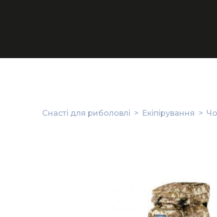
Снасті для риболовлі
Екіпірування
Чо