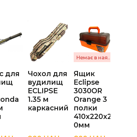
Немає в наявності
с для
Чохол для
Ящик
Сум
лищ
вудилищ
Eclipse
Sams
ECLIPSE
3030OR
29см
conda
1.35 м
Orange 3
кла
м
каркасний
полки
м
410x220x21
0мм