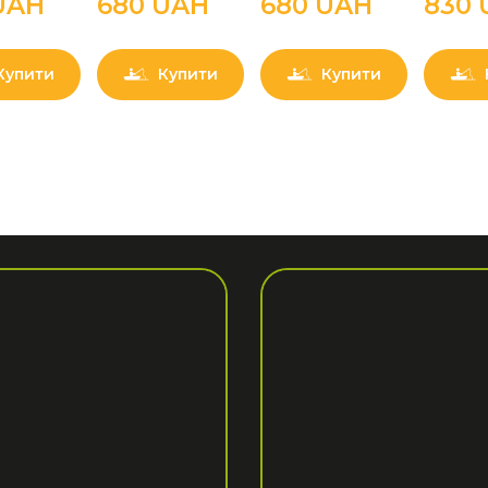
UAН
680 UAН
680 UAН
830 
Купити
Купити
Купити