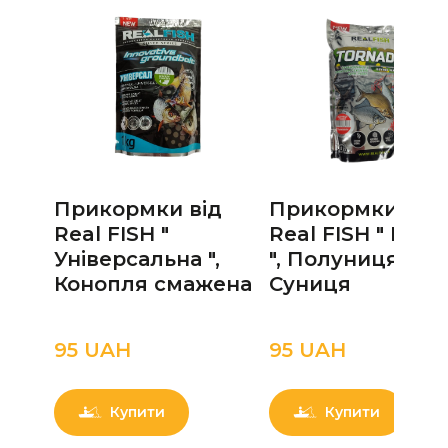
Прикормки від
Прикормки від
Real FISH "
Real FISH " Коро
Універсальна ",
", Полуниця,
Конопля смажена
Суниця
95 UAН
95 UAН
Купити
Купити