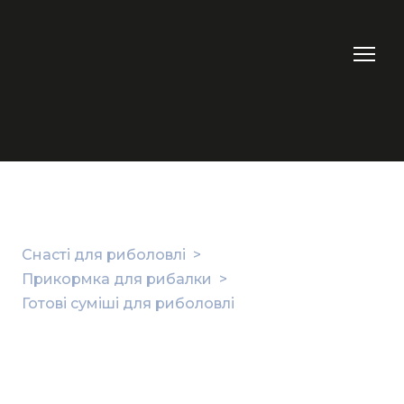
Снасті для риболовлі
Прикормка для рибалки
Готові суміші для риболовлі