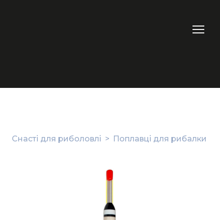
Снасті для риболовлі
Поплавці для рибалки