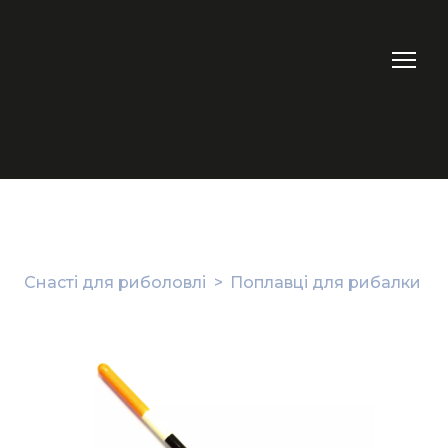
Снасті для риболовлі
Поплавці для рибалки