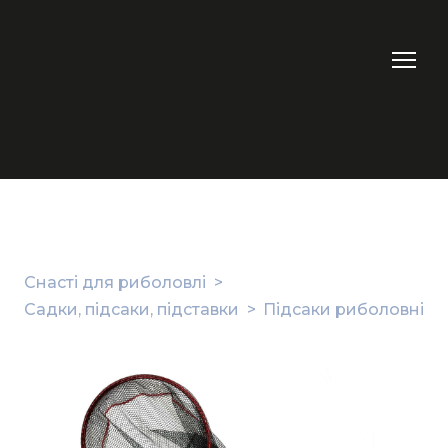
Снасті для риболовлі
Садки, підсаки, підставки
Підсаки риболовні