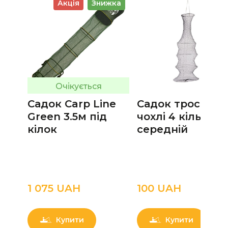
Акція
Знижка
Очікується
Садок Carp Line
Садок трос в
Green 3.5м під
чохлі 4 кільця
кілок
середній
1 075 UAН
100 UAН
Купити
Купити