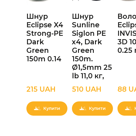
Шнур
Шнур
Воло
Eclipse X4
Sunline
Eclip
Strong-PE
Siglon PE
INVI
Dark
х4, Dark
3D 1
Green
Green
0.25
150m 0.14
150m.
Ø1,5mm 25
lb 11,0 кг,
215 UAН
510 UAН
88 U
Купити
Купити