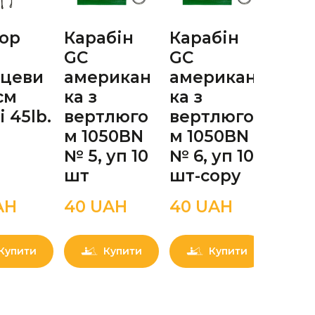
ор
Карабін
Карабін
Воло
GC
GC
Ecli
нцеви
американ
американ
INVI
см
ка з
ка з
3D 
і 45lb.
вертлюго
вертлюго
0.3
м 1050BN
м 1050BN
№ 5, уп 10
№ 6, уп 10
шт
шт-copy
AН
40 UAН
40 UAН
88 
Купити
Купити
Купити