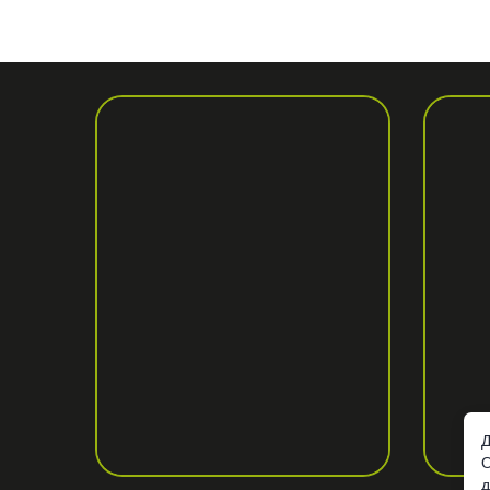
Д
О
д