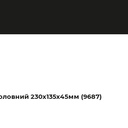
оловний 230х135х45мм
(9687)