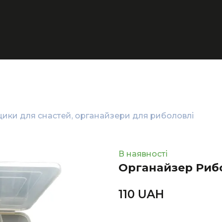
ики для снастей, органайзери для риболовлі
В наявності
Органайзер Риб
110 UAН