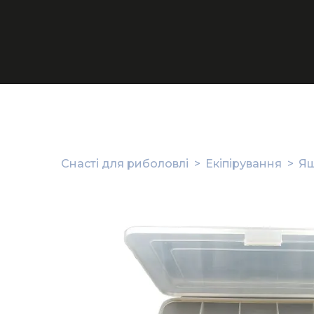
Снасті для риболовлі
Екіпірування
Ящ