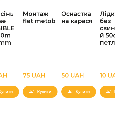
сінь
Монтаж
Оснастка
Лідк
se
flet metob
на карася
без
SIBLE
сви
00m
й 50
 mm
петл
AН
75 UAН
50 UAН
10 U
Купити
Купити
Купити