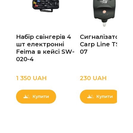
Набір свінгерів 4
Сигналізатор
шт електронні
Carp Line TS TLI
Feima в кейсі SW-
07
020-4
1 350 UAН
230 UAН
Купити
Купити