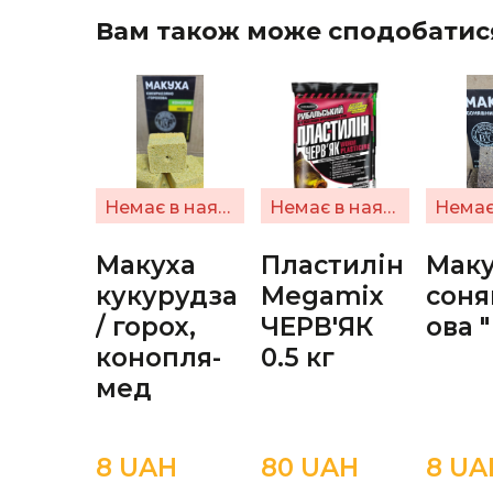
Вам також може сподобатис
Немає в наявності
Немає в наявності
Макуха
Пластилін
Маку
кукурудза
Megamix
сон
/ горох,
ЧЕРВ'ЯК
ова "
конопля-
0.5 кг
мед
8 UAН
80 UAН
8 UA