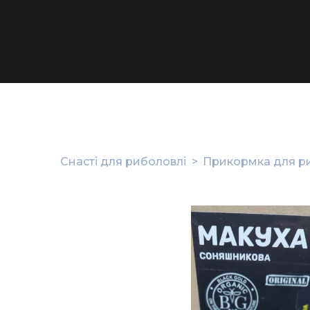
Снасті для риболовлі
Прикормка для р