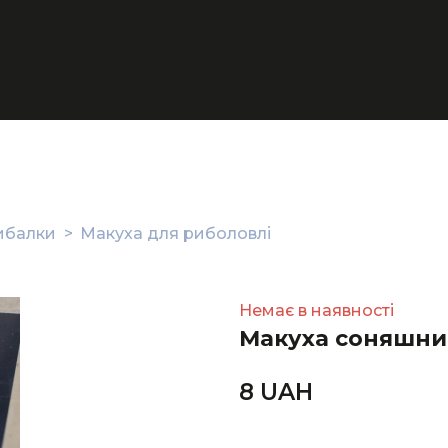
ибалки
Макуха для риболовлі
Немає в наявності
Макуха соняшник
8 UAН