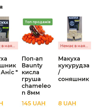
я
Топ продажів
Немає в наявності
Немає в наявності
ха
Поп-ап
Макуха
яшник
Baunty
кукурудза
 Аніс "
кисла
/
груша
соняшник
chameleo
n 8мм
Н
145 UAН
8 UAН