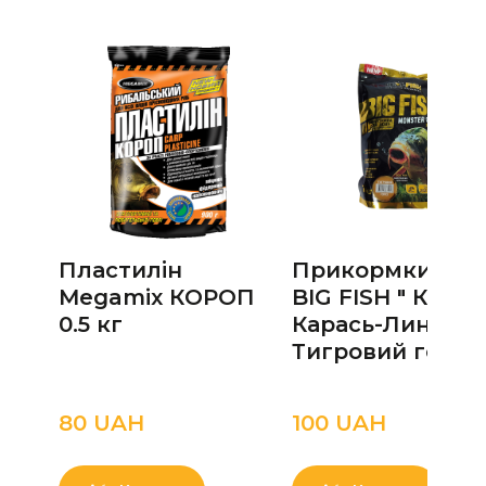
Пластилін
Прикормки від
Megamix КОРОП
BIG FISH " Короп
0.5 кг
Карась-Лин "
Тигровий горіх
80 UAН
100 UAН