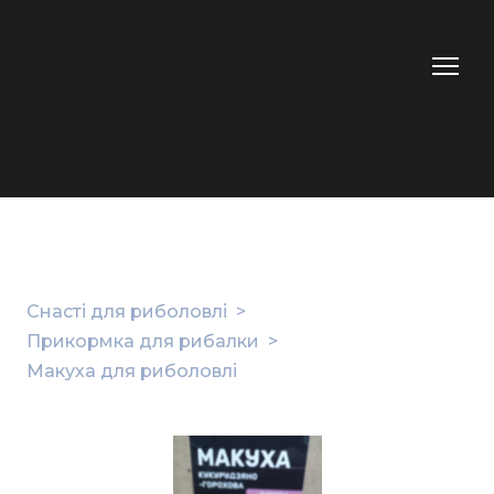
Снасті для риболовлі
Прикормка для рибалки
Макуха для риболовлі