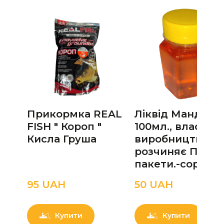
Прикормка REAL
Ліквід Мандари
FISH " Короп "
100мл., власне
Кисла Груша
виробництво н
розчиняє ПВА
пакети.-copy-4
95 UAН
50 UAН
Купити
Купити