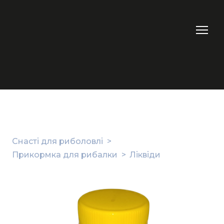
Снасті для риболовлі
Прикормка для рибалки
Ліквіди