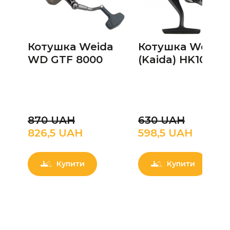
Котушка Weida
Котушка Weida
WD GTF 8000
(Kaida) HK10A 5+
870 UAН
630 UAН
826,5 UAН
598,5 UAН
Купити
Купити