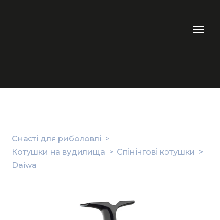
Снасті для риболовлі
Котушки на вудилища
Спінінгові котушки
Daiwa