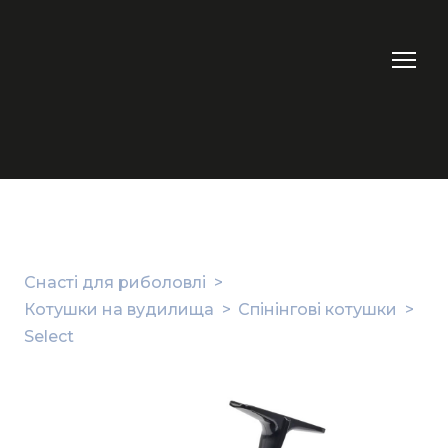
Снасті для риболовлі
Котушки на вудилища
Спінінгові котушки
Select