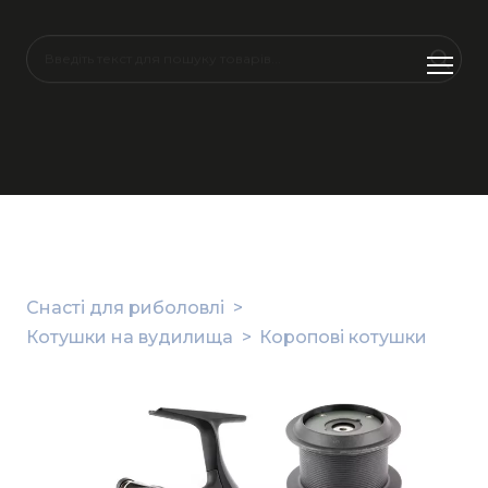
Снасті для риболовлі
Котушки на вудилища
Коропові котушки