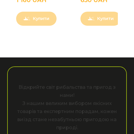
Купити
Купити
Відкрийте світ рибальства та пригод з
нами!
З нашим великим вибором якісних
товарів та експертним порадам, кожен
виїзд стане незабутньою пригодою на
природі.