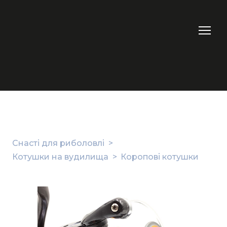
Снасті для риболовлі
Котушки на вудилища
Коропові котушки