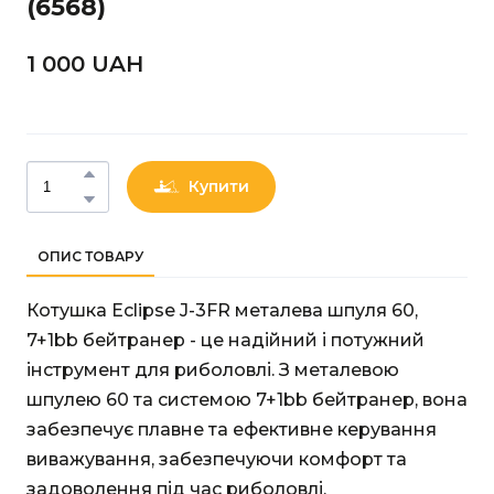
(6568)
1 000 UAН
Купити
ОПИС ТОВАРУ
Котушка Eclipse J-3FR металева шпуля 60,
7+1bb бейтранер - це надійний і потужний
інструмент для риболовлі. З металевою
шпулею 60 та системою 7+1bb бейтранер, вона
забезпечує плавне та ефективне керування
виважування, забезпечуючи комфорт та
задоволення під час риболовлі.