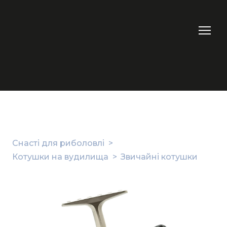
Снасті для риболовлі
Котушки на вудилища
Звичайні котушки