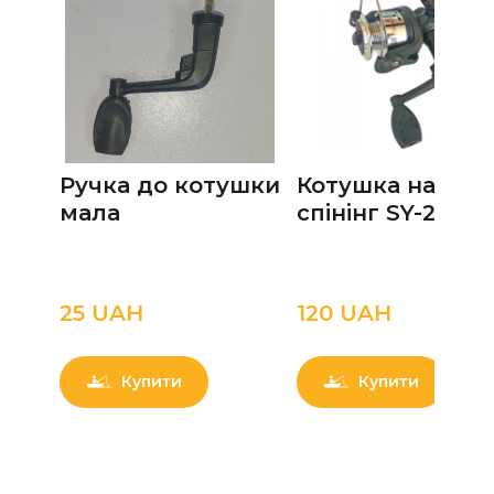
Ручка до котушки
Котушка на
мала
спінінг SY-200
25 UAН
120 UAН
Купити
Купити