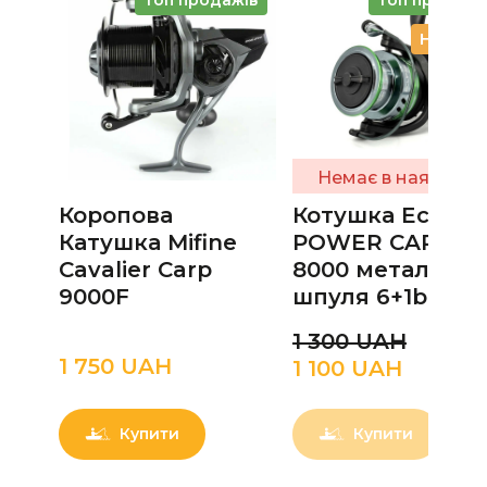
Новинк
Немає в наявності
Коропова
Котушка Eclipse
Катушка Mifine
POWER CARP S
Cavalier Carp
8000 металева
9000F
шпуля 6+1bb
1 300 UAН
1 750 UAН
1 100 UAН
Купити
Купити