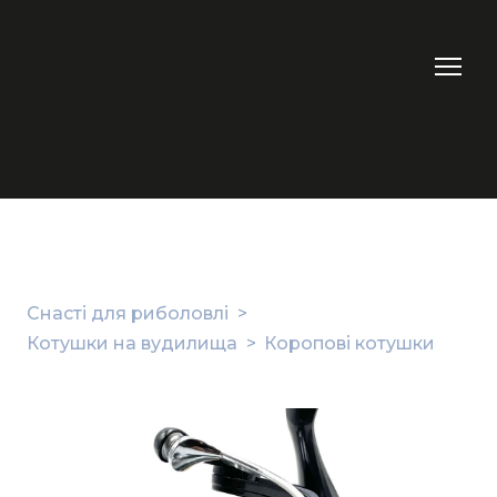
Снасті для риболовлі
Котушки на вудилища
Коропові котушки